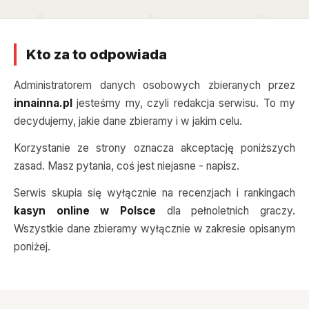
Kto za to odpowiada
Administratorem danych osobowych zbieranych przez
innainna.pl
jesteśmy my, czyli redakcja serwisu. To my
decydujemy, jakie dane zbieramy i w jakim celu.
Korzystanie ze strony oznacza akceptację poniższych
zasad. Masz pytania, coś jest niejasne - napisz.
Serwis skupia się wyłącznie na recenzjach i rankingach
kasyn online w Polsce
dla pełnoletnich graczy.
Wszystkie dane zbieramy wyłącznie w zakresie opisanym
poniżej.