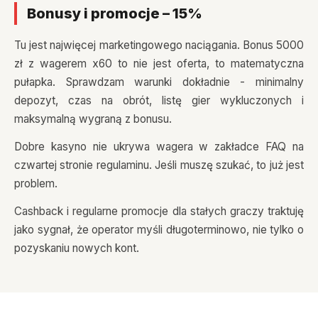
Bonusy i promocje – 15%
Tu jest najwięcej marketingowego naciągania. Bonus 5000
zł z wagerem x60 to nie jest oferta, to matematyczna
pułapka. Sprawdzam warunki dokładnie - minimalny
depozyt, czas na obrót, listę gier wykluczonych i
maksymalną wygraną z bonusu.
Dobre kasyno nie ukrywa wagera w zakładce FAQ na
czwartej stronie regulaminu. Jeśli muszę szukać, to już jest
problem.
Cashback i regularne promocje dla stałych graczy traktuję
jako sygnał, że operator myśli długoterminowo, nie tylko o
pozyskaniu nowych kont.