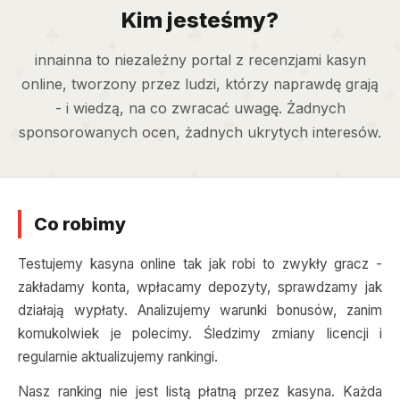
Kim jesteśmy?
innainna to niezależny portal z recenzjami kasyn
online, tworzony przez ludzi, którzy naprawdę grają
- i wiedzą, na co zwracać uwagę. Żadnych
sponsorowanych ocen, żadnych ukrytych interesów.
Co robimy
Testujemy kasyna online tak jak robi to zwykły gracz -
zakładamy konta, wpłacamy depozyty, sprawdzamy jak
działają wypłaty. Analizujemy warunki bonusów, zanim
komukolwiek je polecimy. Śledzimy zmiany licencji i
regularnie aktualizujemy rankingi.
Nasz ranking nie jest listą płatną przez kasyna. Każda