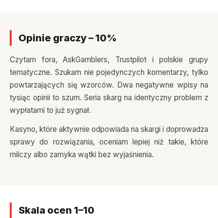
Opinie graczy – 10%
Czytam fora, AskGamblers, Trustpilot i polskie grupy
tematyczne. Szukam nie pojedynczych komentarzy, tylko
powtarzających się wzorców. Dwa negatywne wpisy na
tysiąc opinii to szum. Seria skarg na identyczny problem z
wypłatami to już sygnał.
Kasyno, które aktywnie odpowiada na skargi i doprowadza
sprawy do rozwiązania, oceniam lepiej niż takie, które
milczy albo zamyka wątki bez wyjaśnienia.
Skala ocen 1–10