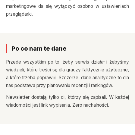
marketingowe da się wyłączyć osobno w ustawieniach
przeglądarki.
Po co nam te dane
Przede wszystkim po to, żeby serwis działał i żebyśmy
wiedzieli, które treści są dla graczy faktycznie użyteczne,
a które trzeba poprawić. Szczerze, dane analityczne to dla
nas podstawa przy planowaniu recenzji i rankingów.
Newsletter dostają tylko ci, którzy się zapisali. W każdej
wiadomości jest link wypisania. Zero nachalności.