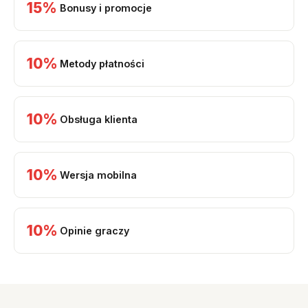
15%
Bonusy i promocje
10%
Metody płatności
10%
Obsługa klienta
10%
Wersja mobilna
10%
Opinie graczy