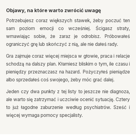
Objawy, na które warto zwrócić uwagę
Potrzebujesz coraz większych stawek, żeby poczuć ten
sam poziom emocji co wcześniej. Ścigasz straty,
wmawiając sobie, że zaraz je odrobisz. Próbowałeś
ograniczyć grę lub skończyć z nią, ale nie dałeś rady.
Gra zajmuje coraz więcej miejsca w głowie, praca i relacje
schodzą na dalszy plan. Kłamiesz bliskim o tym, ile czasu i
pieniędzy przeznaczasz na hazard. Pożyczyłeś pieniądze
albo sprzedałeś coś swojego, żeby móc grać dalej.
Jeden czy dwa punkty z tej listy to jeszcze nie diagnoza,
ale warto się zatrzymać i uczciwie ocenić sytuację. Cztery
to już łagodne zaburzenie według psychiatrów. Sześć i
więcej wymaga pomocy specjalisty.