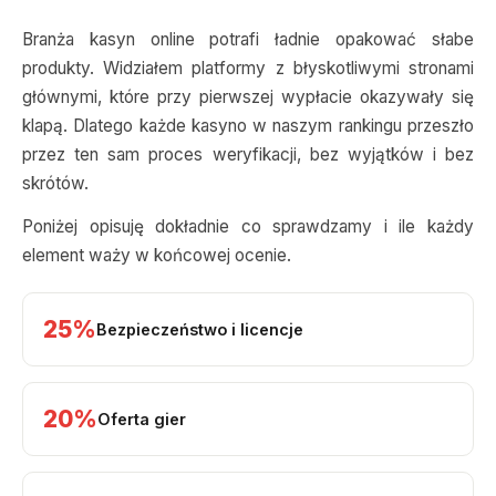
Branża kasyn online potrafi ładnie opakować słabe
produkty. Widziałem platformy z błyskotliwymi stronami
głównymi, które przy pierwszej wypłacie okazywały się
klapą. Dlatego każde kasyno w naszym rankingu przeszło
przez ten sam proces weryfikacji, bez wyjątków i bez
skrótów.
Poniżej opisuję dokładnie co sprawdzamy i ile każdy
element waży w końcowej ocenie.
25%
Bezpieczeństwo i licencje
20%
Oferta gier